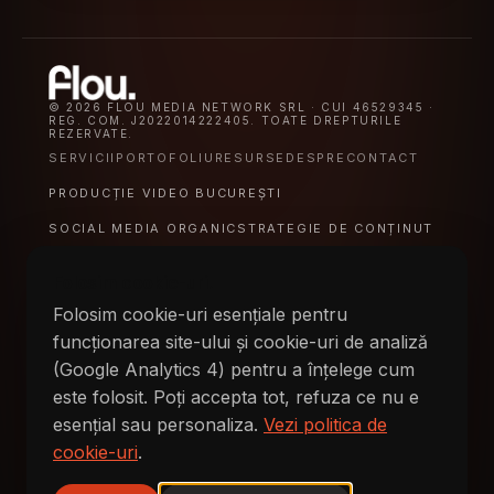
© 2026 FLOU MEDIA NETWORK SRL · CUI 46529345 ·
REG. COM. J2022014222405. TOATE DREPTURILE
REZERVATE.
SERVICII
PORTOFOLIU
RESURSE
DESPRE
CONTACT
PRODUCȚIE VIDEO BUCUREȘTI
SOCIAL MEDIA ORGANIC
STRATEGIE DE CONȚINUT
VIDEO CORPORATE PENTRU FIRME
Folosim cookie-uri.
VIDEO PENTRU SAAS
VIDEO PENTRU ECOMMERCE
Folosim cookie-uri esențiale pentru
VIDEO PENTRU FINTECH
VIDEO PENTRU HORECA
funcționarea site-ului și cookie-uri de analiză
(Google Analytics 4) pentru a înțelege cum
VIDEO PENTRU RETAIL
este folosit. Poți accepta tot, refuza ce nu e
contact@flou.ro
EMAIL
esențial sau personaliza.
Vezi politica de
București, Ilfov și împrejurimi
ACOPERIRE
cookie-uri
.
Producție video și social media organic
ECHIPĂ