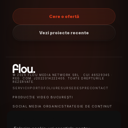
Cere o ofertă
Vezi proiecte recente
© 2026 FLOU MEDIA NETWORK SRL · CUI 46529345 ·
REG. COM. J2022014222405. TOATE DREPTURILE
REZERVATE.
SERVICII
PORTOFOLIU
RESURSE
DESPRE
CONTACT
PRODUCȚIE VIDEO BUCUREȘTI
SOCIAL MEDIA ORGANIC
STRATEGIE DE CONȚINUT
VIDEO CORPORATE PENTRU FIRME
Folosim cookie-uri.
VIDEO PENTRU SAAS
VIDEO PENTRU ECOMMERCE